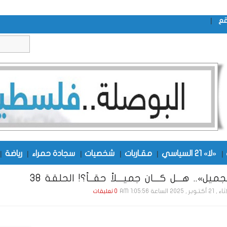
|
قع
|
«لا» 21 السياسي
|
مقـاربات
|
شخصيات
|
سجادة حمراء
|
رياضة
|
ميل».. هـــل كـــان جميـــلاً حقــاً؟! الحلقة 38
ـر , 2025 الساعة 1:05:56 AM
0 تعليقات