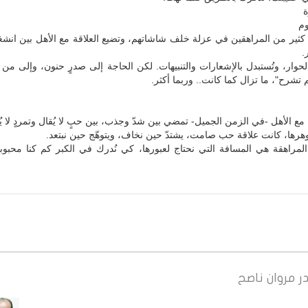
ة
وم
كثير من المراهقين في عزلة خلف شاشاتهم، وتضيع العلاقة مع الأهل بين انشغا
.
وار، وتُستبدل بالإشعارات والتنبيهات. لكن الحاجة إلى صدرٍ حنون، وإلى من ي
 تشرح"، ما تزال كما كانت.. وربما أكثر.
 مع الأهل -في الزمن الجميل- تمضي بين شدّ وجذب، بين حبٍ لا يُقال وتمردٍ لا يُ
هرها، كانت علاقة حب صامت، يشتدّ حين نخاف، ويتوهّج حين نبتعد.
المراهقة هي المسافة التي نحتاج لعبورها، كي نُدرك في الكبر كم كنا محبوب
ر
مروان ناصح