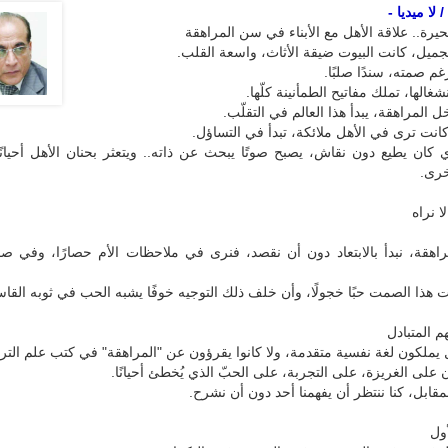
لا ميديا -
لحيرة.. علاقة الأهل مع الأبناء في سن المراهقة
ميل، كانت البيوت ضيقة الأثاث، واسعة القلب.
غم صمته، سندًا صلبًا.
شغالها، تملك مفاتيح الطمأنينة كلّها.
 المراهقة، يبدأ هذا العالم في التقلّب.
كانت ترى في الأهل ملائكة، تبدأ في التساؤل.
كان يطيع دون نقاش، يصبح صوتًا يبحث عن ذاته.. ويتعثر بحنان الأهل أحيانًا
أخرى.
ا نراه
اهقة، نبدأ بالابتعاد دون أن نقصد، فنرى في ملاحظات الأم حصارًا، وفي ص
هذا الصمت حبًا خجولًا، وأن خلف ذلك التوجيه خوفًا يشبه الحب في ثوبه القا
م المتبادل
 يملكون لغة نفسية متقدمة، ولا كانوا يقرؤون عن "المراهقة" في كتب علم الترب
ن على الغريزة، على التجربة، على الحبّ الذي يُخطئ أحيانًا.
قابل، كنا ننتظر أن يفهمنا أحد دون أن نشرح.
ول