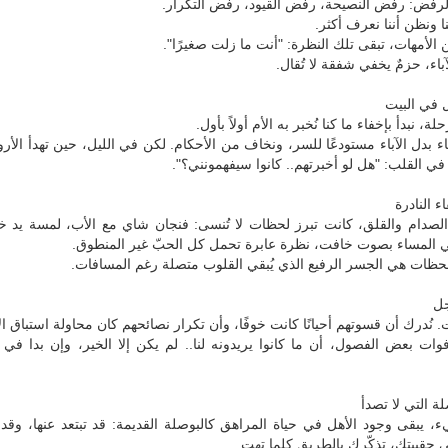
الرفض: رفض النصيحة، رفض القيود، رفض التكرار.
ا ونظن أننا نعرف أكثر.
الأمهات، تبقى تلك النظرة: "أنت ما زلت صغيرًا".
باء، حزمٌ يخفي شفقة لا تُقال.
ل في البيت
، نبدأ بإخفاء ما كنا نُخبر به الأم أولاً بأول.
اء بدل الآباء مستودعًا للسر، ونخاف من الأحكام. لكن في الليل، حين تهدأ الأرو
 القلب: "هل لو أخبرتهم.. كانوا سيفهمونني؟".
 النادرة
لصدام والقلق، كانت تبرز لحظات لا تُنسى: فنجان شاي مع الأب، لمسة يد خ
في المساء بصوت خافت، نظرة عابرة تحمل كل الحبّ غير المنطوق.
حظات هي الجسر الرفيع الذي يُبقي القلوب متصلة رغم المسافات.
جل
. نُدرك أن قسوتهم أحيانًا كانت خوفًا، وأن تكرار نصائحهم كان محاولة استباق الأ
وات بعض الفصول، أن ما كانوا يريدونه لنا.. لم يكن إلا الخير، وإن بدا في 
لة التي لا تصدأ
يبقى وجود الأهل في حياة المراهق كالبوصلة القديمة: قد تبتعد عنها، وقد ت
ي حقيبتك، تذكّرك بالطريق كلما تهت.