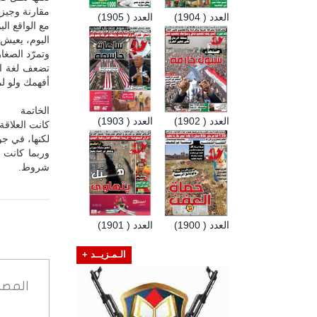
مقارنة وجيز
العدد ( 1904)
العدد ( 1905)
مع الواقع الي
اليوم، يعيش 
وتمرّد الصغار
تضعف لغة الح
أفهمك ولو لم
الخاتمة
العدد ( 1902)
العدد ( 1903)
كانت العلاقة
لكنها، في جو
وربما كانت 
شروط.
العدد ( 1900)
العدد ( 1901)
الـمـزيــد +
المصد