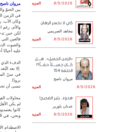
8/5/2026
المزيد
مروان ناصح / 
بين الحنوّ وا
في الزمن الج
وكان الأب، ر
كي لا نخسر الرهان
والأم، رغم ان
مجاهد الصريمي
لكن حين تدخل
فالعين التي 
8/5/2026
المزيد
والصوت الذي 
عليه أحيانًا 
«الزمن الجميل».. هـــل
الدفء الذي ل
كـــان جميــــلاً حقـــاً؟!
إلا بعد البُعد
الحلقة 154
في سنّ المر
مروان ناصح
برودًا.
ننسى أن تحت 
8/5/2026
المزيد
محاولات الفه
هدوءٌ.. يثير الضجيج!
لم يكن الأهل
عدنان باوزير
كانوا يعتمدو
8/5/2026
المزيد
ونحن، في الم
الاصطدام الأ