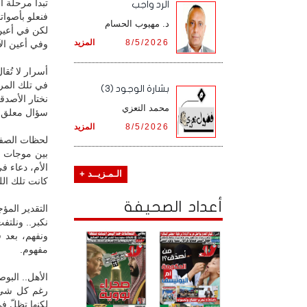
تبدأ مرحلة 
الرد واجب
فنعلو بأصواتن
د. مهيوب الحسام
لكن في أعين 
8/5/2026
المزيد
وفي أعين الآ
أسرار لا تُقا
في تلك المرحلة
بشارة الوجود (3)
نختار الأصدق
محمد التعزي
سؤال معلق في
8/5/2026
المزيد
لحظات الصفاء
بين موجات ا
الأم، دعاء 
الـمـزيــد +
كانت تلك الل
أعداد الصحيفة
التقدير المؤ
نكبر.. ونلتفت
ونفهم، بعد ف
مفهوم.
الأهل.. البوص
رغم كل شيء، 
لكنها تظلّ ف