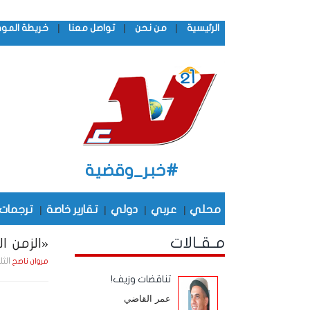
|
|
|
الرئيسية
من نحن
تواصل معنا
خريطة المو
#خبر_وقضية
محلي
|
عربي
|
دولي
|
تقارير خاصة
|
ترجمات
مـقـالات
«الزمن الج
الثلاثاء , 21 أكـتـوب
مروان ناصح
تناقضات وزيف!
عمر القاضي