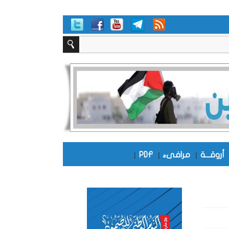
أروقـــة
|
مرافىء
|
PDF
|