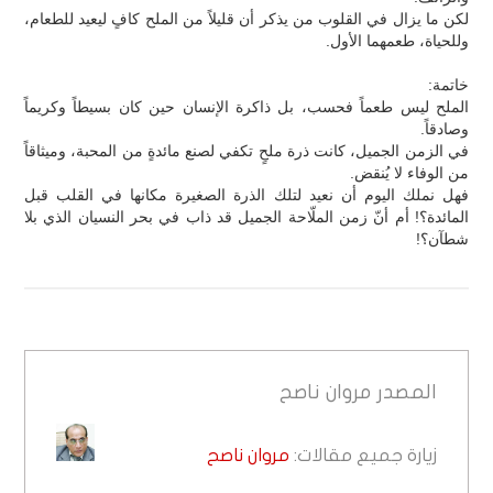
لكن ما يزال في القلوب من يذكر أن قليلاً من الملح كافٍ ليعيد للطعام،
وللحياة، طعمهما الأول.
خاتمة:
الملح ليس طعماً فحسب، بل ذاكرة الإنسان حين كان بسيطاً وكريماً
وصادقاً.
في الزمن الجميل، كانت ذرة ملحٍ تكفي لصنع مائدةٍ من المحبة، وميثاقاً
من الوفاء لا يُنقض.
فهل نملك اليوم أن نعيد لتلك الذرة الصغيرة مكانها في القلب قبل
المائدة؟! أم أنّ زمن الملّاحة الجميل قد ذاب في بحر النسيان الذي بلا
شطآن؟!
المصدر
مروان ناصح
زيارة جميع مقالات:
مروان ناصح