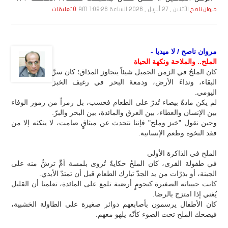
الأثنين , 27 أبـريـل , 2026 الساعة 1:09:26 AM
مروان ناصح
0 تعليقات
مروان ناصح / لا ميديا -
الملح.. والملاحة ونكهة الحياة
كان الملحُ في الزمن الجميل شيئاً يتجاوز المذاق؛ كان سرَّ
البقاء، ونداءَ الأرض، ودمعةَ البحر في رغيف الخبز
اليومي.
لم يكن مادةً بيضاء تُذرّ على الطعام فحسب، بل رمزاً من رموز الوفاء
بين الإنسان والعطاء، بين العرق والمائدة، بين البحر والبرّ.
وحين نقول "خبز وملح" فإننا نتحدث عن ميثاقٍ صامت، لا ينكثه إلا من
فقد النخوة وطعم الإنسانية.
الملح في الذاكرة الأولى
في طفولة القرى، كان الملحُ حكايةً تُروى بلمسة أمٍّ ترشُّ منه على
الجبنة، أو بذرّات من يد الجدّ تبارك الطعام قبل أن تمتدّ الأيدي.
كانت حبيباته الصغيرة كنجومٍ أرضية تلمع على المائدة، تعلمنا أن القليل
يُغني إذا امتزج بالرضا.
كان الأطفال يرسمون بأصابعهم دوائر صغيرة على الطاولة الخشبية،
فيضحك الملح تحت الضوء كأنّه يلهو معهم.