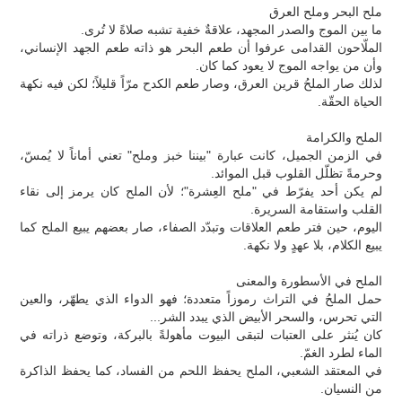
ملح البحر وملح العرق
ما بين الموج والصدر المجهد، علاقةٌ خفية تشبه صلاةً لا تُرى.
الملّاحون القدامى عرفوا أن طعم البحر هو ذاته طعم الجهد الإنساني،
وأن من يواجه الموج لا يعود كما كان.
لذلك صار الملحُ قرين العرق، وصار طعم الكدح مرّاً قليلاً؛ لكن فيه نكهة
الحياة الحقّة.
الملح والكرامة
في الزمن الجميل، كانت عبارة "بيننا خبز وملح" تعني أماناً لا يُمسّ،
وحرمةً تظلّل القلوب قبل الموائد.
لم يكن أحد يفرّط في "ملح العِشرة"؛ لأن الملح كان يرمز إلى نقاء
القلب واستقامة السريرة.
اليوم، حين فتر طعم العلاقات وتبدّد الصفاء، صار بعضهم يبيع الملح كما
يبيع الكلام، بلا عهدٍ ولا نكهة.
الملح في الأسطورة والمعنى
حمل الملحُ في التراث رموزاً متعددة؛ فهو الدواء الذي يطهّر، والعين
التي تحرس، والسحر الأبيض الذي يبدد الشر...
كان يُنثر على العتبات لتبقى البيوت مأهولةً بالبركة، وتوضع ذراته في
الماء لطرد الغمّ.
في المعتقد الشعبي، الملح يحفظ اللحم من الفساد، كما يحفظ الذاكرة
من النسيان.