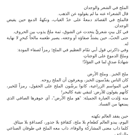
الملح في الشعر والوجدان
قال الشعراء عنه ما لم يقولوه عن الذهب.
فالملح في القصائد دمعةٌ على خدّ الغياب، ونكهةُ الدمع حين يفيض
الوجدان.
في كل بيتٍ شعريٍّ يتحدث عن الشوق، ثمة ملحٌ يذوب بين الحروف.
حتى الحبّ، حين يشتدُّ صفاؤه أو وجعه، يصير طعمه مالحاً كبحرٍ لا نهاية
له.
وفي ذاكرتي قول أبي تمّام العظيم في الملح؛ رمزاً لصفاء المودة:
وملحُ الدموعِ على الوجناتِ
شهادةُ صدقٍ لما في الفؤادْ!
ملح الخبز.. وملح الأرض
كان الناس يقدّسون الخبز، ويعرفون أن الملح روحه.
في المواسم الزراعية، كانوا يرشّون الملح على الحقول، رمزاً للخير،
كأنهم يقولون للأرض: لتبقي نقية كالبحر!
منه وُلدت العبارة الجميلة: "هو ملح الأرض"، أي جوهرها الصافي الذي
يمنعها من الفساد.
حين يفقد العالم نكهته
اليوم، يبدو العالم كطعامٍ بلا ملح، كثقافةٍ بلا جذور، كصداقةٍ بلا ميثاق.
كلما ذاب معنى المشاركة والوفاء، ذاب معه الملح في طوفان الصناعي
والزائف.