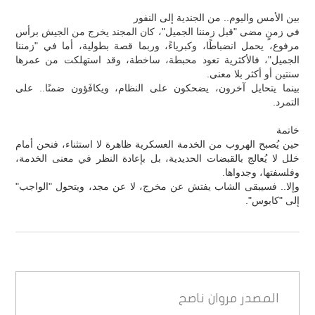
بين الأمس واليوم.. من الجندية إلى النفور
في زمنٍ مضى "قبل زمننا الجميل"، كان المجند يخرج من الجيش برأس
مرفوع، يحمل انضباطًا، وكبرياءً، وربما قصة بطولية، أما في "زمننا
الجميل"، فالأكثرية تعود محبطة، ساخطة، وقد استهلكت من عمرها
سنتين أو أكثر بلا معنى.
بينما يتحايل آخرون، يضحكون على النظام، ويكافَؤون ضمنًا.. على
التمرد.
خاتمة
حين يُصبح الهروب من الخدمة العسكرية ظاهرة لا استثناء، فنحن أمام
خلل لا يُعالج بالقبضات الحديدية، بل بإعادة النظر في معنى الخدمة،
وفلسفتها، وجدواها.
وإلا.. فسيبقى الشاب يفتش عن مخرج، لا عن مجد، ويتحول "الواجب"
إلى "كابوس".
المصدر
مروان ناصح