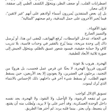
اضطرابات القلب، أو ضعف النظر،.ويتحوّل الكشف الطبي إلى صفقة،
لا إلى معيار.
بل إن بعض المتنفذين يُمررون أسماء أولادهم على أنهم "غير لائقين"،
فيما يُجبر الآخرون على حمل البندقية، رغم صحتهم "المثالية".
نفوذ الأقوياء..
والتمييز الصارخ
في الخفاء، تتدخل الواسطات، تُرفع الهواتف، ليُعفى ابن هذا، أو يُرسل
ذاك إلى وحدة مريحة، بينما يُزج بالفقير في وحدات قاسية، بلا تدريب
كافٍ ولا حماية حقيقية، فيسود شعور عميق بالظلم، ويتحوّل الجيش إلى
صورة ثلاثية الأبعاد للطبقية.
الهجرة.. هروب بلا عودة
كثيرون قرروا الهجرة، لا بحثًا عن فرص عمل فحسب، بل هروبًا من
التجنيد، يرحلون في العشرين، ولا يعودون إلا بعد الأربعين، حين يسقط
عنهم الطلب، أو يسقط شيء آخر في داخلهم: ذلك الإحساس بالانتماء
الذي تُرك ليموت.
تسويق الإذلال كواجب
من لم تنفعه الرشوة، ولا التأجيل، ولا النفوذ، ولا الهجرة، يجد نفسه
داخل الوحدة العسكرية، وقد أُجبر على ما لا يريد، ويُطلب منه أن يقتنع،
أن ينضبط، وأن يعتز.. بينما قلبه يردد: لم أُختر هذا الطريق.