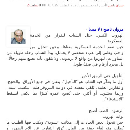
الأحد , 21 ديـسـمـبـر , 2025 الساعة 6:15:27 PM
مروان ناصح
0 تعليقات
مروان ناصح / لا ميديا -
الهروب الكبير.. حيَل الشباب للفرار من الخدمة
العسكرية
حين تفقد الخدمة العسكرية معناها، وحين تتحوّل من
واجب وطني إلى عبء شخصي لا يحتمل، يبدأ الشباب رحلة طويلة من
المناورات، ليهربوا من واقع لا يريدونه، ولا يثقون بأنه يصنع منهم رجالًا..
بل مجرد أرقام في صفّ طويل.
التأجيل حتى الرمق الأخير
أول ما يفكّر فيه الشاب هو "التأجيل"، يتفنن في جمع الأوراق، والحجج،
والتقارير الطبية، يُلقي بنفسه في دوامة البيروقراطية، ليكسب سنة..
وربما سنتين.. أو أكثر، حتى يُصبح عمره كبيرًا بما يكفي ليسقط
"الاستدعاء".
الرشوة.. الطب أصبح
بوابة الهروب
حين تتحول بعض العيادات إلى مكاتب "تسوية"، ويكتب فيها الطبيب ما
يُطلب منه لقاء حفنة من المال، تُزوّر التقارير عن آلام الظهر، أو