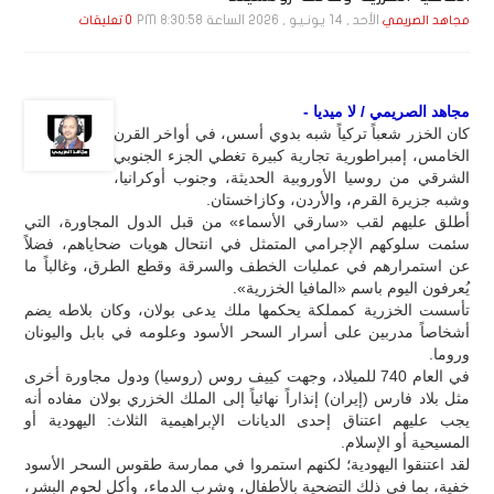
الأحد , 14 يـونـيـو , 2026 الساعة 8:30:58 PM
مجاهد الصريمي
0 تعليقات
مجاهد الصريمي / لا ميديا -
كان الخزر شعباً تركياً شبه بدوي أسس، في أواخر القرن
الخامس، إمبراطورية تجارية كبيرة تغطي الجزء الجنوبي
الشرقي من روسيا الأوروبية الحديثة، وجنوب أوكرانيا،
وشبه جزيرة القرم، والأردن، وكازاخستان.
أطلق عليهم لقب «سارقي الأسماء» من قبل الدول المجاورة، التي
سئمت سلوكهم الإجرامي المتمثل في انتحال هويات ضحاياهم، فضلاً
عن استمرارهم في عمليات الخطف والسرقة وقطع الطرق، وغالباً ما
يُعرفون اليوم باسم «المافيا الخزرية».
تأسست الخزرية كمملكة يحكمها ملك يدعى بولان، وكان بلاطه يضم
أشخاصاً مدربين على أسرار السحر الأسود وعلومه في بابل واليونان
وروما.
في العام 740 للميلاد، وجهت كييف روس (روسيا) ودول مجاورة أخرى
مثل بلاد فارس (إيران) إنذاراً نهائياً إلى الملك الخزري بولان مفاده أنه
يجب عليهم اعتناق إحدى الديانات الإبراهيمية الثلاث: اليهودية أو
المسيحية أو الإسلام.
لقد اعتنقوا اليهودية؛ لكنهم استمروا في ممارسة طقوس السحر الأسود
خفية، بما في ذلك التضحية بالأطفال، وشرب الدماء، وأكل لحوم البشر،