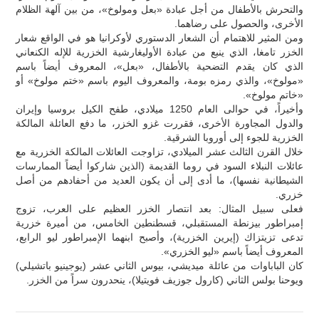
والتحرش بالأطفال من أجل عبادة «بعل ومولوخ»، من بين آلهة الظلام
الأخرى، والحصول على رضاهما.
ومن المثير للاهتمام أن الشعار الدستوري لأوكرانيا هو في الواقع شعار
الخزر تامغا، الذي ينبع من عبادة الأوليغارشية الخزرية للإله الكنعاني
الذي كان يقدم التضحية بالأطفال، «بعل»، المعروف أيضاً باسم
«مولوخ»، والذي رمزه بومة، والمعروف اليوم باسم «ختم مولوخ» أو
«خاتم مولوخ».
وأخيراً، في حوالى العام 1250 ميلادي، طفح الكيل بروسيا وإيران
والدول المجاورة الأخرى، فقررت غزو الخزر، ما دفع العائلة المالكة
الخزرية للجوء إلى أوروبا الشرقية.
خلال القرن الثالث عشر الميلادي، تزاوجت العائلات المالكة الخزرية مع
عائلات النبلاء السود في روما القديمة (الذين شاركوا أيضاً الممارسات
الشيطانية نفسها)، ما أدى إلى أن يكون العديد من أحفادهم من أصل
خزري.
فعلى سبيل المثال: بعد انتصار الخزر العظيم على العرب، تزوج
إمبراطور بيزنطة المستقبلي، قسطنطين الخامس، من أميرة خزرية
تدعى تزيتزاك (إيرين الخزرية)، وأصبح ابنهما الإمبراطور ليو الرابع،
المعروف أيضاً باسم «ليو الخزري».
كان الباباوات من عائلة ميديشي، بيوس الثاني عشر (يوجينيو باتشيلي)
ويوحنا بولس الثاني (كارول جوزيف فويتيلا)، ينحدرون سراً من الخزر.